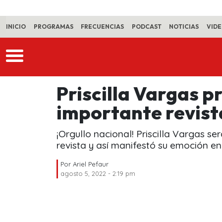
Skip to main content
INICIO
PROGRAMAS
FRECUENCIAS
PODCAST
NOTICIAS
VID
Priscilla Vargas 
importante revist
¡Orgullo nacional! Priscilla Vargas s
revista y así manifestó su emoción en
Por
Ariel Pefaur
agosto 5, 2022 - 2:19 pm