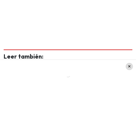
Leer también:
"Este no le ha ganado a
nadie": Raquel Argandoña
arremete contra Mauricio
Pinilla
“
Este programa había hecho otra promesa este
día
”, comenzó diciendo, a lo que
Onetto
entendió