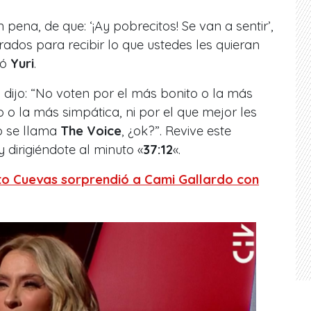
pena, de que: ‘¡Ay pobrecitos! Se van a sentir’,
rados para recibir lo que ustedes les quieran
gó
Yuri
.
dijo: “
No voten por el más bonito o la más
 o la más simpática, ni por el que mejor les
to se llama
The Voice
, ¿ok?
”. Revive este
y dirigiéndote al minuto «
37:12
«.
to Cuevas sorprendió a Cami Gallardo con