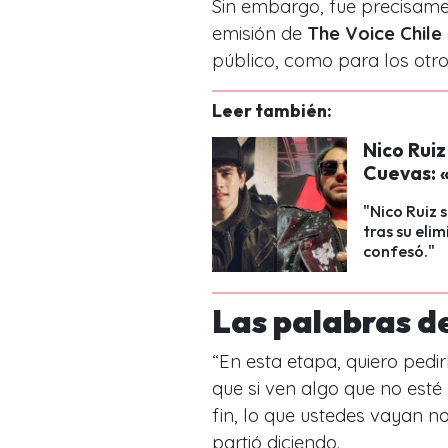
Sin embargo, fue precisam
emisión de
The Voice Chile
público, como para los otr
Leer también:
Nico Ruiz
Cuevas: 
"Nico Ruiz 
tras su eli
confesó."
Las palabras de
“
En esta etapa, quiero pedir
que si ven algo que no esté
fin, lo que ustedes vayan n
partió diciendo.