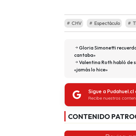
CHV
Espectáculo
T
Gloria Simonetti recuerda
cantaba»
Valentina Roth habló de 
«jamás lo hice»
Sigue a Pudahuel.cl
Recibe nuestros conten
CONTENIDO PATRO