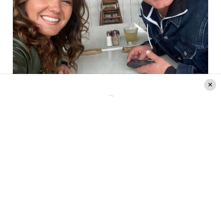
Créditos: Instagram @pri.vargas.a
Además,
la ex “Aquí Somos Todos”
manifestó su
admiración por la valiente decisión de dejar
Mega
luego de 20 años: