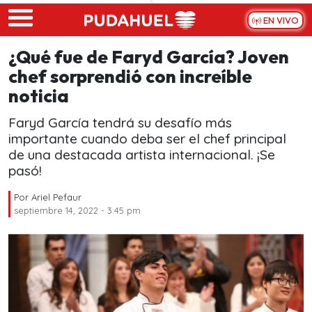
Skip to main content
EN VIVO
¿Qué fue de Faryd García? Joven
chef sorprendió con increíble
noticia
Faryd García tendrá su desafío más
importante cuando deba ser el chef principal
de una destacada artista internacional. ¡Se
pasó!
Por
Ariel Pefaur
septiembre 14, 2022 - 3:45 pm