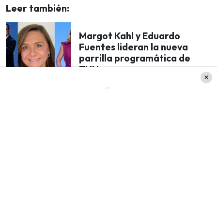
Leer también:
Margot Kahl y Eduardo
Fuentes lideran la nueva
parrilla programática de
TVN
‘El Hombre que yo Amo’, ‘Huele a Peligro’, ‘Un
Hombre Secreto’, ‘Te pareces tanto a él’,
‘Peligroso Amor’ y también autorías propias
como ‘Herida’ y ‘He vuelto por ti’
entre otros
clásicos de su repertorio.