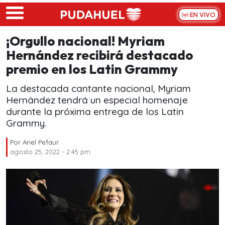
Skip to main content
EN VIVO
¡Orgullo nacional! Myriam
Hernández recibirá destacado
premio en los Latin Grammy
La destacada cantante nacional, Myriam
Hernández tendrá un especial homenaje
durante la próxima entrega de los Latin
Grammy.
Por
Ariel Pefaur
agosto 25, 2022 - 2:45 pm