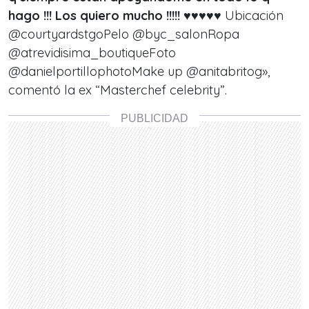
hago !!! Los quiero mucho !!!!! ♥️♥️♥️♥️♥️
Ubicación
@courtyardstgo
Pelo
@byc_salon
Ropa
@atrevidisima_boutique
Foto
@danielportillophoto
Make up
@anitabritog
»,
comentó la ex “Masterchef celebrity”.