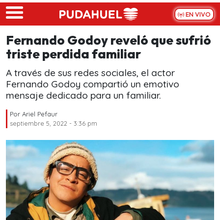
Skip to main content
EN VIVO
Fernando Godoy reveló que sufrió
triste perdida familiar
A través de sus redes sociales, el actor
Fernando Godoy compartió un emotivo
mensaje dedicado para un familiar.
Por
Ariel Pefaur
septiembre 5, 2022 - 3:36 pm