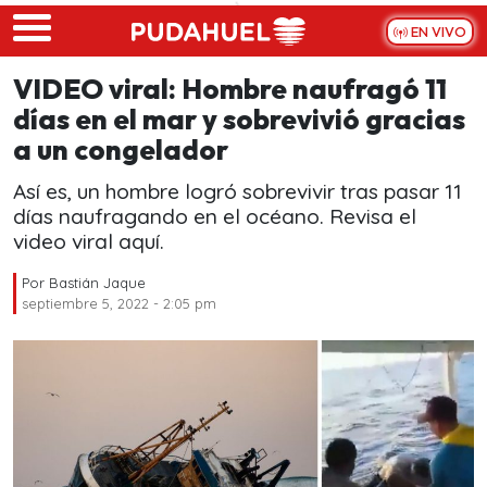
Skip to main content
EN VIVO
VIDEO viral: Hombre naufragó 11
días en el mar y sobrevivió gracias
a un congelador
Así es, un hombre logró sobrevivir tras pasar 11
días naufragando en el océano. Revisa el
video viral aquí.
Por
Bastián Jaque
septiembre 5, 2022 - 2:05 pm