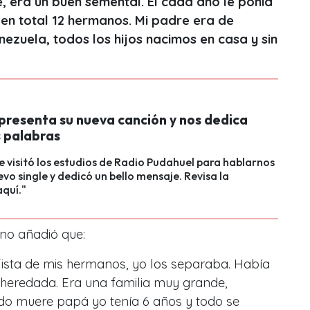
, era un buen semental. Él cada año le ponía
 en total 12 hermanos. Mi padre era de
ezuela, todos los hijos nacimos en casa y sin
presenta su nueva canción y nos dedica
 palabras
e visitó los estudios de Radio Pudahuel para hablarnos
evo single y dedicó un bello mensaje. Revisa la
aquí."
no añadió que:
fista de mis hermanos, yo los separaba. Había
 heredada
. Era una familia muy grande,
do muere papá yo tenía 6 años y todo se