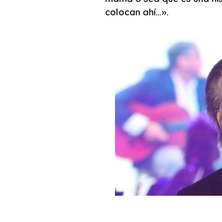
colocan ahí…
».