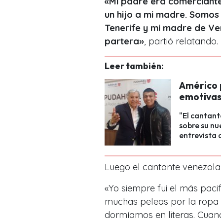
«Mi padre era comerciante
un hijo a mi madre. Somos
Tenerife y mi madre de Ven
partera»
, partió relatando.
Leer también:
Américo 
emotivas
"El cantant
sobre su nu
entrevista 
Luego el cantante venezola
«
Yo siempre fui el más paci
muchas peleas por la ropa
dormíamos en literas. Cuan