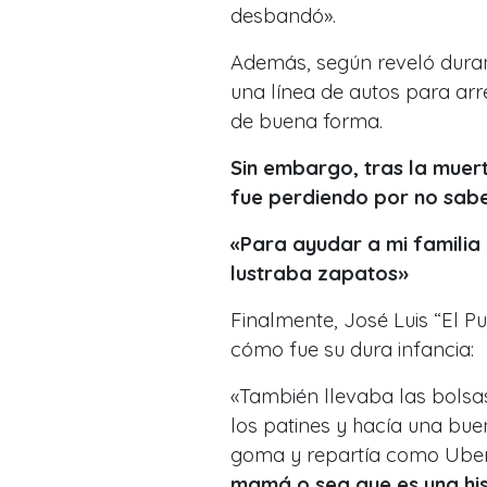
desbandó
»
.
Además, según reveló durant
una línea de autos para arren
de buena forma.
Sin embargo, tras la muer
fue perdiendo por no sabe
«Para ayudar a mi familia y
lustraba zapatos»
Finalmente, José Luis “El 
cómo fue su dura infancia:
«
También llevaba las bolsas
los patines y hacía una bue
goma y repartía como Ube
mamá o sea que es una his