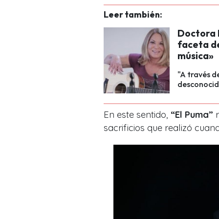
Leer también:
Doctora P
faceta de
música»
"A través d
desconocida
En este sentido,
“El Puma”
r
sacrificios que realizó cuan