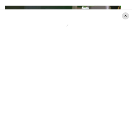
Captura CHV
En la entrevista individual,
Blanca Miel
decía “
qué
vergüenza, no puedo con esto (…) tenemos onda,
salió del clóset esta situación, es verdad que se
sepan las cosas, es sano
”.
Luego explicó que con “
Max tenemos una linda