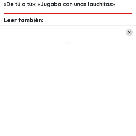
«De tú a tú»: «Jugaba con unas lauchitas»
Leer también:
"No debí haberlo dicho":
Carolina Arregui se sincera
en Socios de la Parrilla