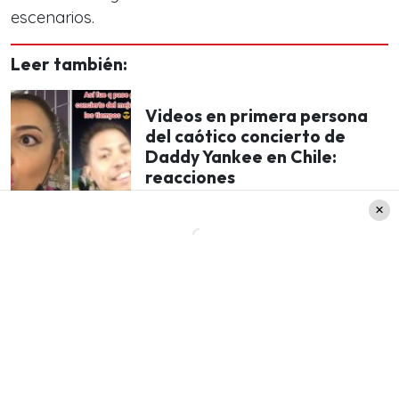
escenarios.
Leer también:
Videos en primera persona
del caótico concierto de
Daddy Yankee en Chile:
reacciones
Sin embargo, luego del primer espectáculo que
dio el martes 27 de septiembre, las portadas se
las robó el
caótico ingreso al recinto de Ñuñoa
.
Hasta donde se supo, unas cuatro mil personas
se colaron sin tener entrada. Durante la segunda
jornada, se detuvo a 18 personas, ya con