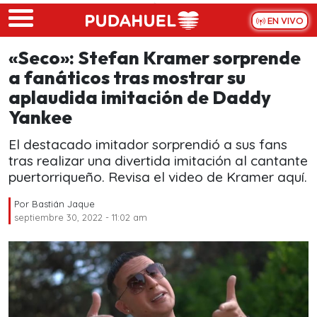
Skip to main content
EN VIVO
«Seco»: Stefan Kramer sorprende
a fanáticos tras mostrar su
aplaudida imitación de Daddy
Yankee
El destacado imitador sorprendió a sus fans
tras realizar una divertida imitación al cantante
puertorriqueño. Revisa el video de Kramer aquí.
Por
Bastián Jaque
septiembre 30, 2022 - 11:02 am