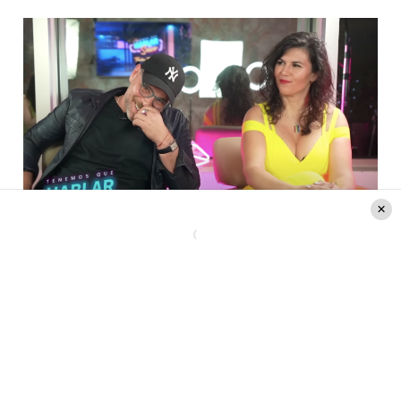
Créditos: Youtube Tonka Tominic
Luego, procedió a contar cómo terminó pasando
la noche con dicho hombre.
«Yo seguí caminando, yo siempre tengo dudas de
ser objeto de deseo, sigo caminando sin mirar
para atrás, me meto una tienda, era una calle
comercial tipo 7 y 8 de la noche,
de repente miro