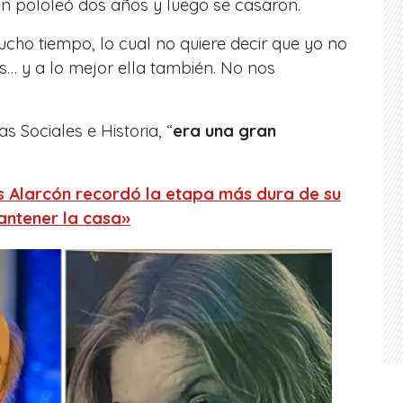
ien pololeó dos años y luego se casaron.
cho tiempo, lo cual no quiere decir que yo no
s… y a lo mejor ella también. No nos
s Sociales e Historia, “
era una gran
s Alarcón recordó la etapa más dura de su
antener la casa»