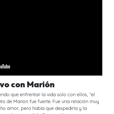
uvo con Marión
endo que enfrentar la vida solo con ellos, “
el
nto de Marion fue fuerte. Fue una relación muy
o amor, pero había que despedirla y la