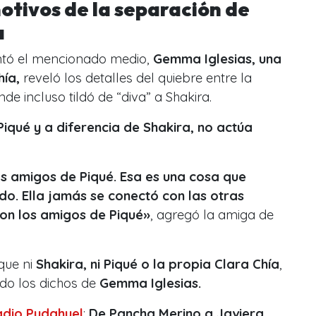
motivos de la separación de
a
ntó el mencionado medio,
Gemma Iglesias, una
ía,
reveló los detalles del quiebre entre la
nde incluso tildó de “diva” a Shakira.
iqué y a diferencia de Shakira, no actúa
os amigos de Piqué. Esa es una cosa que
do. Ella jamás se conectó con las otras
con los amigos de Piqué»
, agregó la amiga de
que ni
Shakira, ni Piqué o la propia Clara Chía
,
do los dichos de
Gemma Iglesias.
adio Pudahuel
:
De Pancha Merino a Javiera