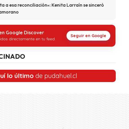
a a esa reconciliación»: Kenita Larraín se sinceró
 Zamorano
 en Google Discover
Seguir en Google
idos directamente en tu feed.
CINADO
uí lo último
de pudahuel.cl