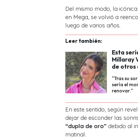
Del mismo modo,
la icónica
en Mega
, se volvió a reenc
luego de varios años.
Leer también:
Esta serí
Millaray 
de otros
"Tras su so
sería el mo
renovar."
En este sentido, según reve
dejar de esconder las sonr
“dupla de oro”
debido al in
matinal.