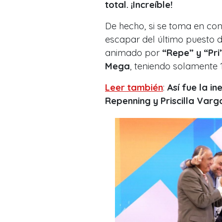
total. ¡Increíble!
De hecho, si se toma en co
escapar del último puesto d
animado por
“Repe” y “Pri
Mega
, teniendo solamente 
Leer también
:
Así fue la i
Repenning y Priscilla Varg