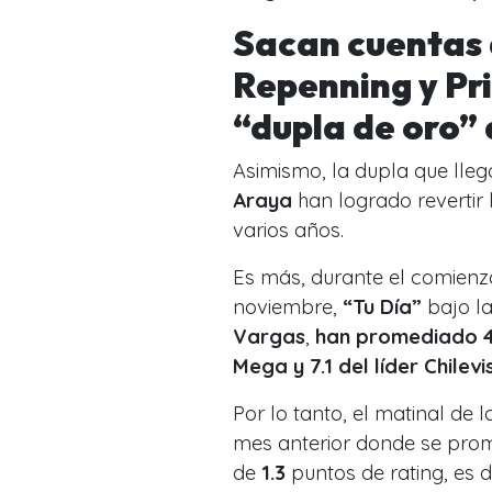
Sacan cuentas a
Repenning y Pri
“dupla de oro” 
Asimismo, la dupla que lle
Araya
han logrado revertir 
varios años.
Es más, durante el comienzo
noviembre,
“Tu Día”
bajo l
Vargas
,
han promediado 4
Mega y 7.1 del líder Chilevi
Por lo tanto, el matinal de 
mes anterior donde se pro
de
1.3
puntos de rating, es 