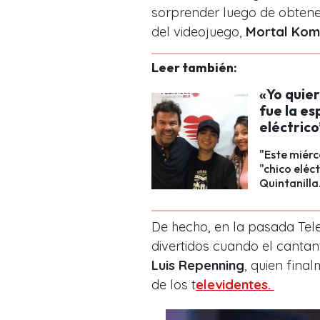
sorprender luego de obten
del videojuego,
Mortal Kom
Leer también:
«Yo quier
fue la es
eléctric
"Este miérc
"chico eléc
Quintanilla
De hecho, en la pasada Tel
divertidos cuando el cantan
Luis Repenning
, quien fina
de los t
elevidentes.