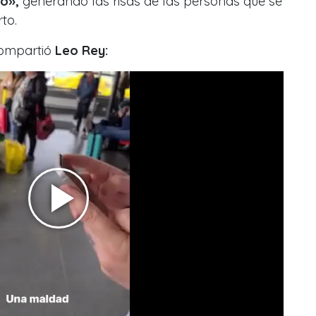
o»,
generando las risas de las personas que se
rto.
compartió
Leo Rey: