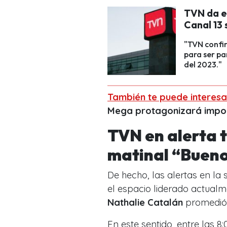
TVN da e
Canal 13 
"TVN confir
para ser pa
del 2023."
También te puede interesa
Mega protagonizará impor
TVN en alerta t
matinal “Bueno
De hecho, las alertas en la
el espacio liderado actual
Nathalie Catalán
promedió 
En este sentido, entre las
8: