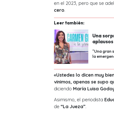
en el 2023, pero que se ade
cero
.
Leer también:
Una sorp
aplausos 
"Una gran s
la emergenc
«Ustedes lo dicen muy bie
vinimos, apenas se supo q
diciendo
María Luisa Godo
Asimismo, el periodista
Edu
de
“La Jueza”
.