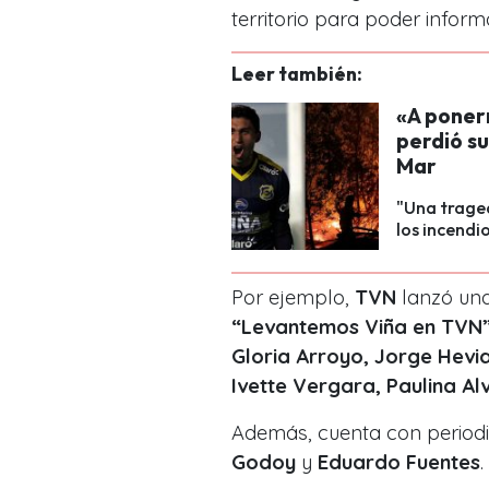
territorio para poder inform
Leer también:
«A poner
perdió su
Mar
"Una trage
los incendi
Por ejemplo,
TVN
lanzó una
“Levantemos Viña en TVN
Gloria Arroyo, Jorge Hevi
Ivette Vergara, Paulina A
Además, cuenta con periodi
Godoy
y
Eduardo Fuentes
.