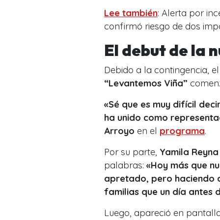
Lee también
: Alerta por i
confirmó riesgo de dos im
El debut de la 
Debido a la contingencia, e
“Levantemos Viña”
comenzó
«Sé que es muy difícil dec
ha unido como representac
Arroyo
en el
programa
.
Por su parte,
Yamila Reyna
palabras:
«Hoy más que nu
apretado, pero haciendo 
familias que un día antes
Luego, apareció en pantall