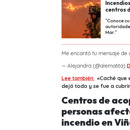
Incendios
centros 
"Conoce cuá
autoridades
Mar."
Me encantó tu mensaje de u
— Alejandra (@alematita)
D
Lee también:
«Caché que 
dejó todo y se fue a cubri
Centros de acop
personas afect
incendio en Viñ