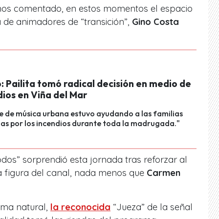
os comentado, en estos momentos el espacio
 de animadores de “transición”,
Gino Costa
ó: Pailita tomó radical decisión en medio de
dios en Viña del Mar
e de música urbana estuvo ayudando a las familias
as por los incendios durante toda la madrugada."
odos” sorprendió esta jornada tras reforzar al
a figura del canal, nada menos que
Carmen
orma natural,
la reconocida
“Jueza” de la señal