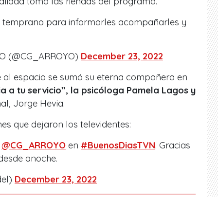
nalidad tomó las riendas del programa.
 temprano para informarles acompañarles y
YO (@CG_ARROYO)
December 23, 2022
 al espacio se sumó su eterna compañera en
a a tu servicio”, la psicóloga Pamela Lagos y
nal, Jorge Hevia.
ones que
dejaron los televidentes:
a
@CG_ARROYO
en
#BuenosDiasTVN
. Gracias
desde anoche.
del)
December 23, 2022