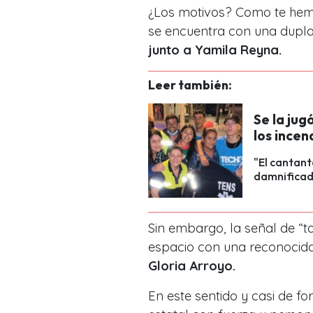
¿Los motivos? Como te hem
se encuentra con una dupla
junto a Yamila Reyna.
Leer también:
Se la jug
los incen
"El cantant
damnificad
Sin embargo, la señal de “t
espacio con una reconocid
Gloria Arroyo.
En este sentido y casi de f