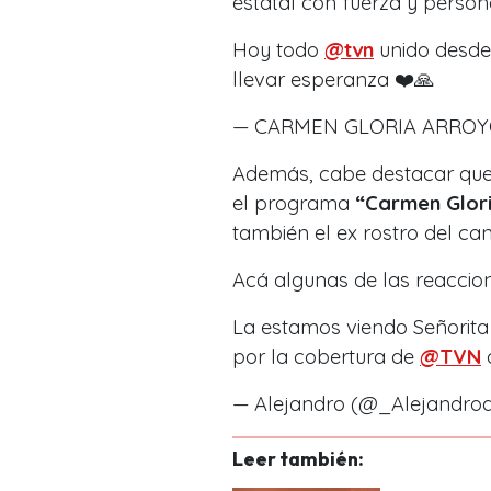
estatal con fuerza y perso
Hoy todo
@tvn
unido desde
llevar esperanza ❤️🙏
— CARMEN GLORIA ARRO
Además, cabe destacar que
el programa
“Carmen Glori
también el ex rostro del ca
Acá algunas de las reacci
La estamos viendo Señorit
por la cobertura de
@TVN
— Alejandro (@_Alejandro
Leer también: