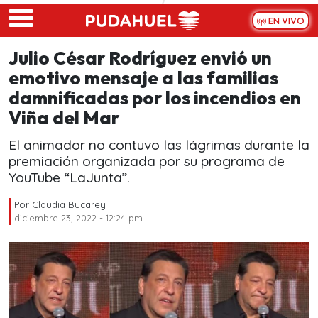
Skip to main content
EN VIVO
Julio César Rodríguez envió un
emotivo mensaje a las familias
damnificadas por los incendios en
Viña del Mar
El animador no contuvo las lágrimas durante la
premiación organizada por su programa de
YouTube “LaJunta”.
Por
Claudia Bucarey
diciembre 23, 2022 - 12:24 pm