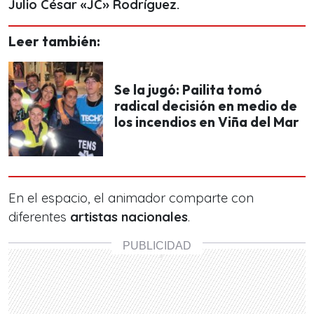
Julio César «JC» Rodríguez.
Leer también:
Se la jugó: Pailita tomó
radical decisión en medio de
los incendios en Viña del Mar
En el espacio, el animador comparte con
diferentes
artistas nacionales
.