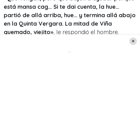
está mansa cag… Si te dai cuenta, la hue…
partió de allá arriba, hue… y termina allá abajo
en la Quinta Vergara. La mitad de Viña
quemado, viejito
»
, le respondió el hombre.
«Que vengan manos. Con pala en mano, con
guantes… ¿Qué se necesita?
»,
preguntó el
periodista.
«No, van a venir con las manos a limpiar… con
la pala, poh
»
, le respondió ya un poco más
molesto el hombre.