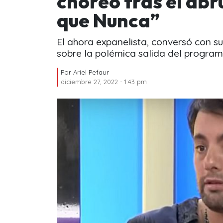
choreó tras el abr
que Nunca”
El ahora expanelista, conversó con s
sobre la polémica salida del progra
Por
Ariel Pefaur
diciembre 27, 2022 - 1:43 pm