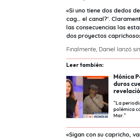
«Si uno tiene dos dedos de
cag… el canal?’. Clarament
las consecuencias las es
dos proyectos caprichoso
Finalmente, Daniel lanzó sin
Leer también:
Mónica Pé
duros cu
revelaci
"La periodi
polémica co
Mar."
«Sigan con su capricho, va