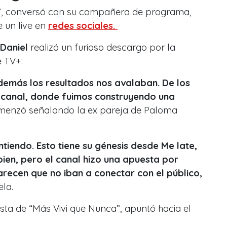
o”, conversó con su compañera de programa,
e un live en
redes sociales.
Daniel
realizó un furioso descargo por la
e TV+:
emás los resultados nos avalaban. De los
 canal, donde fuimos construyendo una
enzó señalando la ex pareja de Paloma
ntiendo. Esto tiene su génesis desde Me late,
ien, pero el canal hizo una apuesta por
ecen que no iban a conectar con el público,
ela.
ista de
“Más Vivi que Nunca”
, apuntó hacia el
: