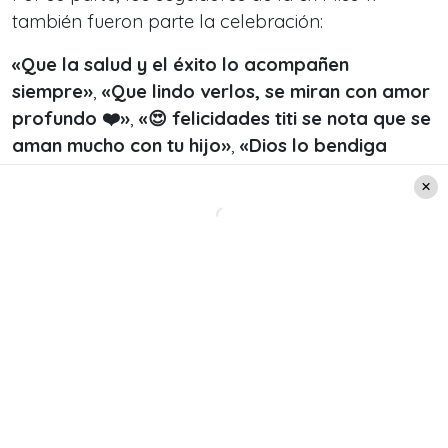
también fueron parte la celebración:
«Que la salud y el éxito lo acompañen
siempre»
,
«Que lindo verlos, se miran con amor
profundo ❤️»
,
«😍 felicidades titi se nota que se
aman mucho con tu hijo»
,
«Dios lo bendiga
mucho cumpla sus anhelos y sueños»
,
«Felicitaciones 🥂 🍾 🥳 👏🏻 para Tí y Tú Príncipe
💞 Se ven Guapísimos 🥰💝»
, fueron algunos de
los comentarios.