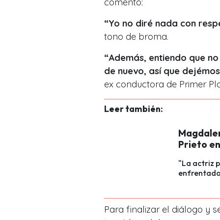
comentó:
“Yo no diré nada con resp
tono de broma.
“Además, entiendo que no t
de nuevo, así que dejémos
ex conductora de Primer Pl
Leer también:
Magdalena
Prieto en
"La actriz p
enfrentado
Para finalizar el diálogo y 