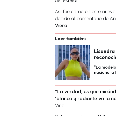
del estelar.
Así fue como en este nuevo
debido al comentario de A
Viera.
Leer también:
Lisandra 
reconocid
"La modelo 
nacional a t
“La verdad, es que miránd
‘blanca y radiante va la no
Viña.