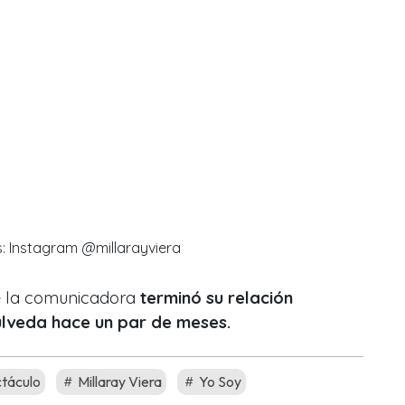
s: Instagram @millarayviera
e la comunicadora
terminó su relación
úlveda hace un par de meses.
táculo
Millaray Viera
Yo Soy