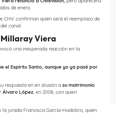
 Viera renunció a Chilevisión,
pero aparecerá
ados de enero.
e CHV: confirman quién será el reemplazo de
 del canal
 Millaray Viera
ovocó una inesperada reacción en la
e el Espíritu Santo, aunque yo ya pasé por
u respuesta en en alusión a
su matrimonio
r Álvaro López
, en 2008, con quien
o la jurada Francisca García-Huidobro, quien