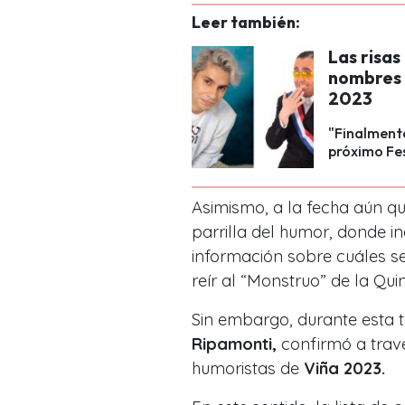
Leer también:
Las risas
nombres d
2023
"Finalmente
próximo Fes
Asimismo, a la fecha aún qu
parrilla del humor, donde i
información
sobre cuáles se
reír al “Monstruo” de la Qu
Sin embargo, durante esta t
Ripamonti,
confirmó a travé
humoristas de
Viña 2023.