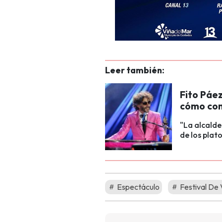
Leer también:
Fito Páez
cómo co
"La alcalde
de los plato
Espectáculo
Festival De