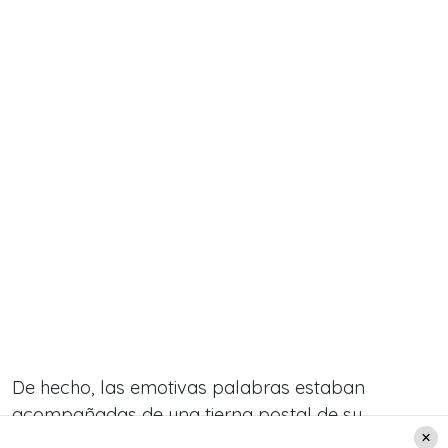
De hecho, las emotivas palabras estaban
acompañadas de una tierna postal de su
mascota “Hashtag”. Acá puedes verla: