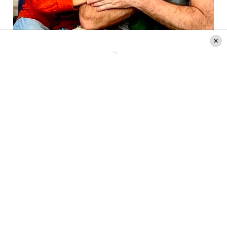
Instagram @pollolibre66
Lee también:
«Te amo compañera de la vida»:
“Pollo” Valdivia le dedicó un emotivo mensaje a
Claudia Conserva en la previa de su cumpleaños
Varios famosos se sumaron a los
saludos por el cumpleaños de
Claudia Conserva
Por su parte, varios famosos se sumaron a los