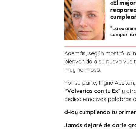
«El mejor
reaparec
cumplea
"La ex anim
compartió 
Además, según mostró la inf
bienvenida a su nueva vuelt
muy hermoso.
Por su parte, Ingrid Aceitón
“Volverías con tu Ex
” y ot
dedicó emotivas palabras 
«Hoy cumpliendo tu primer 
Jamás dejaré de darle gra