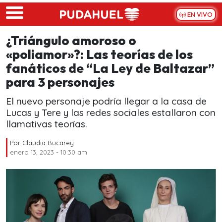
Skip to main content
EN VIVO
¿Triángulo amoroso o
«poliamor»?: Las teorías de los
fanáticos de “La Ley de Baltazar”
para 3 personajes
El nuevo personaje podría llegar a la casa de
Lucas y Tere y las redes sociales estallaron con
llamativas teorías.
Por
Claudia Bucarey
enero 13, 2023 - 10:30 am