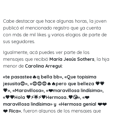
Cabe destacar que hace algunas horas,
la joven
publicó
el mencionado registro que ya cuenta
con más de mil likes y varios elogios de parte de
sus seguidores.
Igualmente, acá puedes ver parte de los
mensajes que recibió
María Jesús Sothers
, la hija
menor de
Carolina Arregui:
«te pasastee🔥q bella bb», «Que topisima
jesusita😍», «😍😍😍🔥🔥pero que belleza 💗💗
💗», «Maravillosa», «❤️maravillosa lindísima»,
«🧡🧡Hola 🧡⚡🌟⚡🧡Hermosa..🧡😘», «❤️
maravillosa lindísima» y «Hermosa genial ❤️❤️
❤️ Rica
»
, fueron algunos de los mensajes que