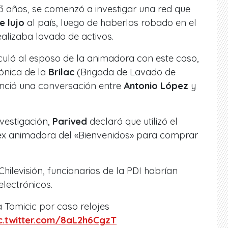
 años, se comenzó a investigar una red que
e lujo
al país, luego de haberlos robado en el
alizaba lavado de activos.
nculó al esposo de la animadora con este caso,
ónica de la
Brilac
(Brigada de Lavado de
enció una conversación entre
Antonio López
y
nvestigación,
Parived
declaró que utilizó el
 ex animadora del
«Bienvenidos»
para comprar
hilevisión, funcionarios de la PDI habrían
electrónicos.
 Tomicic por caso relojes
c.twitter.com/8aL2h6CgzT