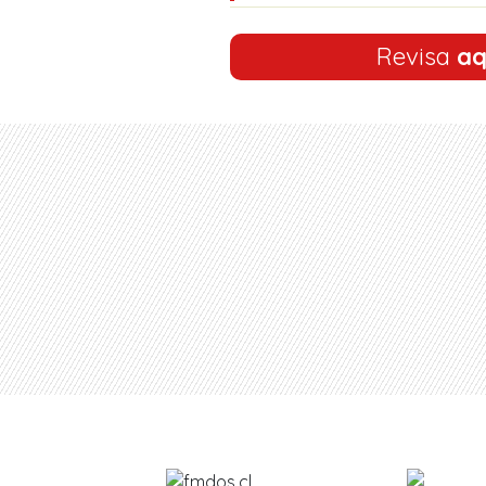
Revisa
aq