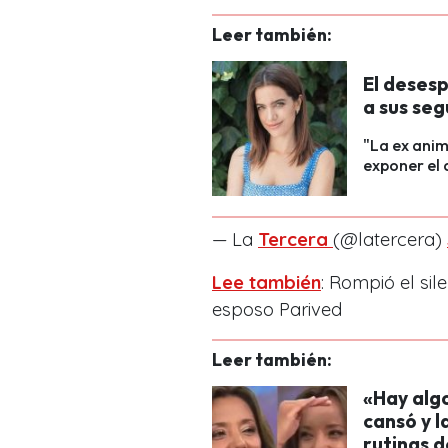
Leer también:
El deses
a sus seg
"La ex ani
exponer el
— La
Tercera
(@latercera)
Lee también
: Rompió el sil
esposo Parived
Leer también:
«Hay algo
cansó y l
rutinas d