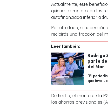
Actualmente, este benefic
quienes cumplan con los req
autofinanciada inferior a
$1
Por otro lado, si tu pensión
recibirás una fracción del m
Leer también:
Rodrigo 
parte de 
del Mar
"El periodi
que involuc
De hecho, el monto de la P
los ahorros previsionales (A