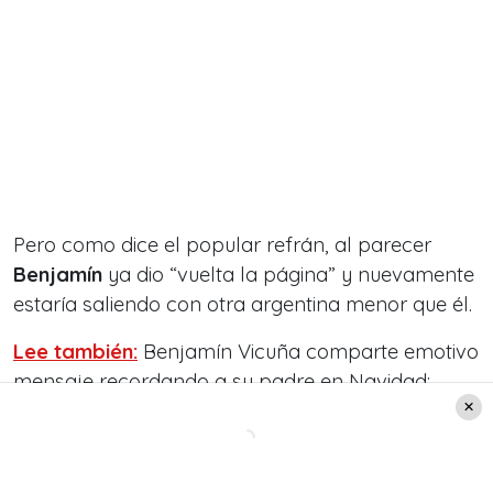
Pero como dice el popular refrán, al parecer
Benjamín
ya dio “vuelta la página” y nuevamente
estaría saliendo con otra argentina menor que él.
Lee también:
Benjamín Vicuña comparte emotivo
mensaje recordando a su padre en Navidad:
«Hoy brindo por ti, viejito»
La nueva conquista de Benjamín