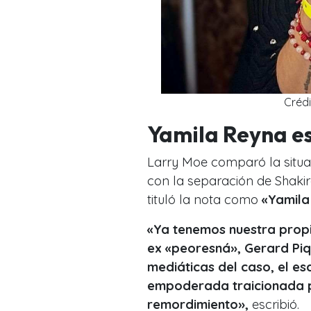
Créd
Yamila Reyna e
Larry Moe comparó la situa
con la separación de Shakira
tituló la nota como
«Yamila
«Ya tenemos nuestra propi
ex «peoresná», Gerard Pi
mediáticas del caso, el e
empoderada traicionada po
remordimiento»,
escribió.