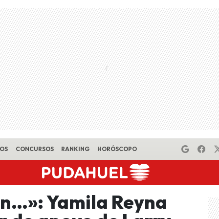
EOS
CONCURSOS
RANKING
HORÓSCOPO
lán…»: Yamila Reyna