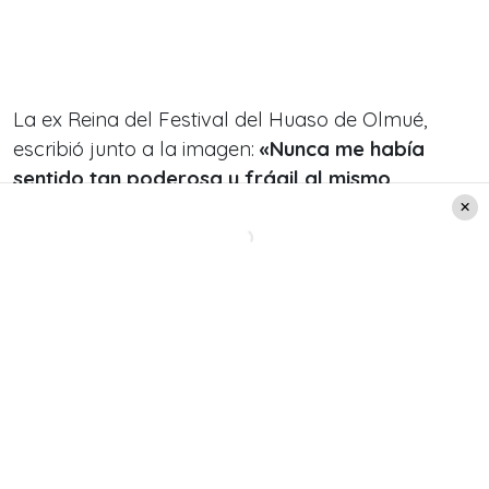
La ex Reina del Festival del Huaso de Olmué,
escribió junto a la imagen:
«Nunca me había
sentido tan poderosa y frágil al mismo
tiempo».
«Nos han llegado cientos de mensajes de amor
y felicidad por aquí y también a mi wtsp. No me
da el día para responder uno a uno pero los
leo y me emociono mucho»,
agregó.
Además, la
artista
expresó:
«De verdad que no
tenemos palabras para agradecer tanto amor
hacia nosotros y nuestra Rosa».