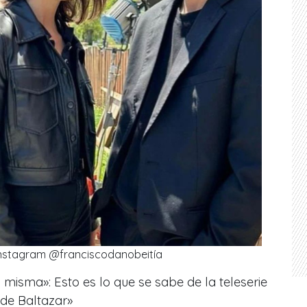
 Instagram @franciscodanobeitía
 misma»: Esto es lo que se sabe de la teleserie
de Baltazar»