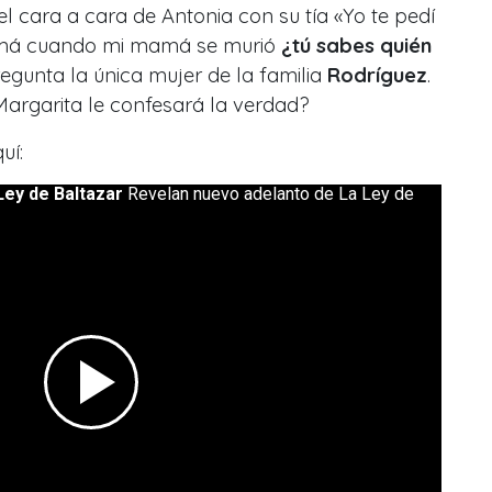
l cara a cara de Antonia con su tía «Yo te pedí
má cuando mi mamá se murió
¿tú sabes quién
egunta la única mujer de la familia
Rodríguez
.
¿Margarita le confesará la verdad?
uí: