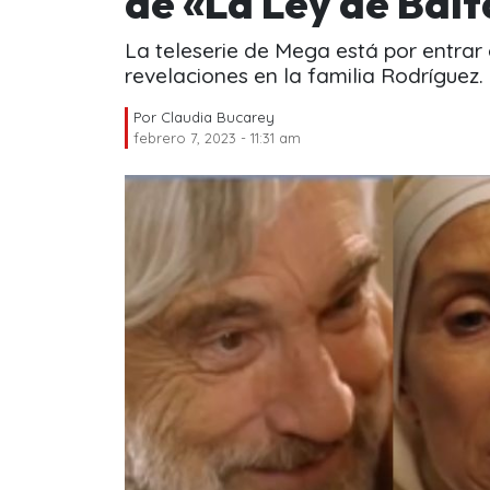
de «La Ley de Bal
La teleserie de Mega está por entra
revelaciones en la familia Rodríguez.
Por
Claudia Bucarey
febrero 7, 2023 - 11:31 am