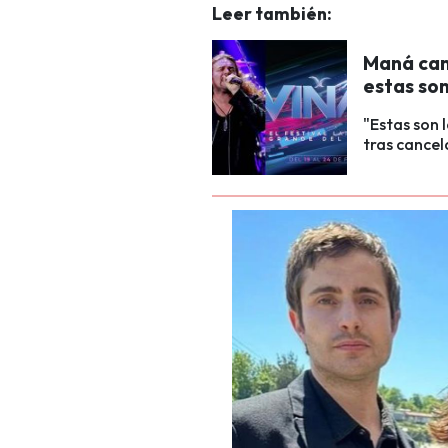
Leer también:
Maná canc
estas so
"Estas son
tras cancel