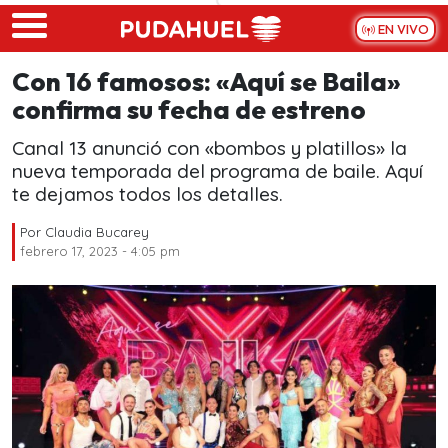
Skip to main content
EN VIVO
Con 16 famosos: «Aquí se Baila»
confirma su fecha de estreno
Canal 13 anunció con «bombos y platillos» la
nueva temporada del programa de baile. Aquí
te dejamos todos los detalles.
Por
Claudia Bucarey
febrero 17, 2023 - 4:05 pm