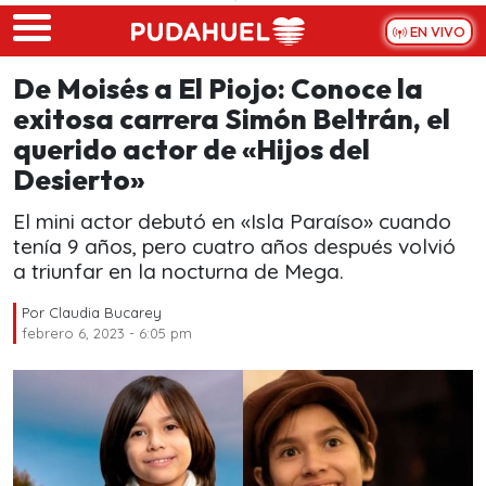
Skip to main content
EN VIVO
De Moisés a El Piojo: Conoce la
exitosa carrera Simón Beltrán, el
querido actor de «Hijos del
Desierto»
El mini actor debutó en «Isla Paraíso» cuando
tenía 9 años, pero cuatro años después volvió
a triunfar en la nocturna de Mega.
Por
Claudia Bucarey
febrero 6, 2023 - 6:05 pm