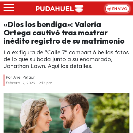
Skip to main content
EN VIVO
«Dios los bendiga»: Valeria
Ortega cautivó tras mostrar
inédito registro de su matrimonio
La ex figura de "Calle 7" compartió bellas fotos
de lo que su boda junto a su enamorado,
Jonathan Lawn. Aquí los detalles.
Por
Ariel Pefaur
febrero 17, 2023 - 2:12 pm