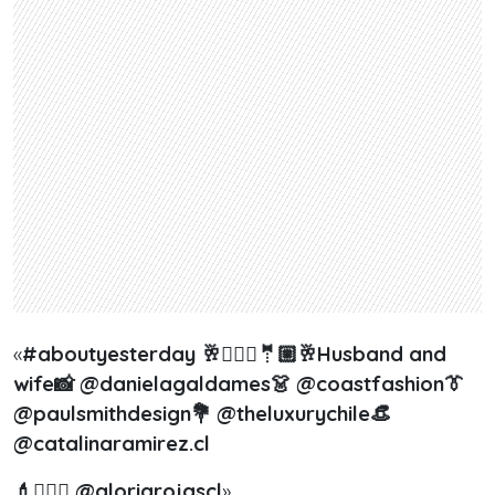
«
#aboutyesterday
🥂👰🏼‍♀️🤵🏼🥂
Husband and
wife
📸
@danielagaldames
👗
@coastfashion
👔
@paulsmithdesign
💐
@theluxurychile
👒
@catalinaramirez.cl
💄💆🏼‍♀️
@gloriarojascl
».