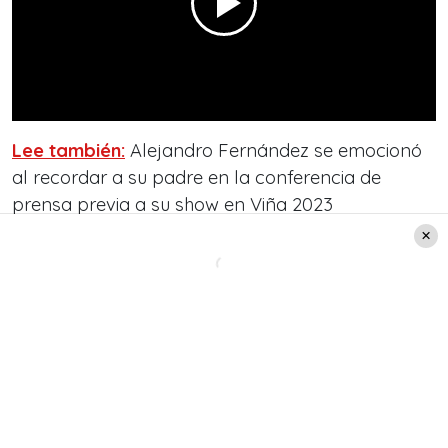
Lee también:
Alejandro Fernández se emocionó
al recordar a su padre en la conferencia de
prensa previa a su show en Viña 2023
Alejandro Fernández se refiere a
la muerte de Pedro Fernández, su
padre
Por su parte, en primer lugar, Alejandro
Fernández saludó a todo el público de Chile, la
familia Pudahuel y explicó que: