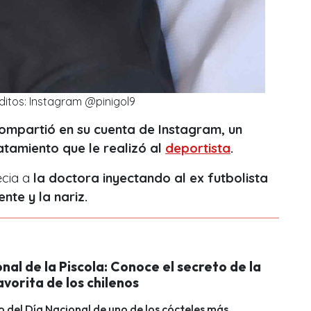
ditos: Instagram @pinigol9
compartió en su cuenta de Instagram, un
atamiento que le realizó al
deportista
.
cia a
la doctora inyectando al ex futbolista
ente y la nariz.
nal de la Piscola: Conoce el secreto de la
vorita de los chilenos
o del Día Nacional de uno de los cócteles más