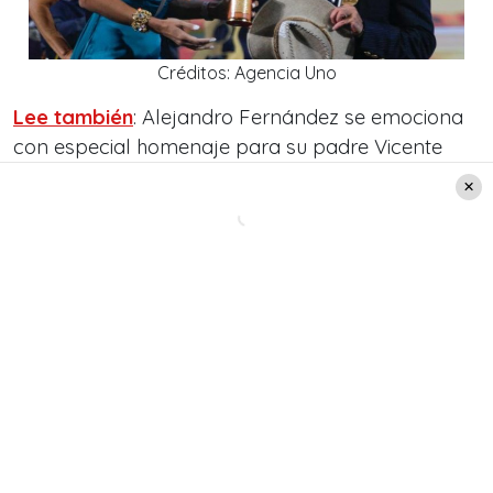
Créditos: Agencia Uno
Lee también
: Alejandro Fernández se emociona
con especial homenaje para su padre Vicente
Fernández en Viña 2023: Así recibió la Gaviota de
Oro
Quién es Rubia Soares, la modelo
que cautivó a Alejandro
Fernández
En esta misma línea,
Rubia Soares
es una
modelo brasileña de 39 años, que inició su
carrera televisiva en el programa «Vértigo» de
Canal 13. Además, ha tenido breves
participaciones en desfiles de la TV y en