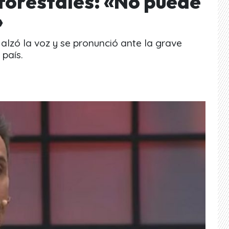
 forestales: «No puede
»
alzó la voz y se pronunció ante la grave
 país.