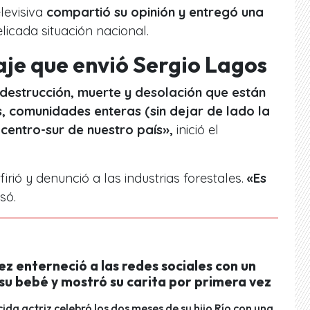
elevisiva
compartió su opinión y entregó una
licada situación nacional.
aje que envió Sergio Lagos
 destrucción, muerte y desolación que están
, comunidades enteras (sin dejar de lado la
 centro-sur de nuestro país»,
inició el
firió y denunció a las industrias forestales.
«Es
só.
z enterneció a las redes sociales con un
su bebé y mostró su carita por primera vez
ida actriz celebró los dos meses de su hijo Río con una