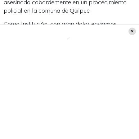
asesinada cobardemente en un procedimiento
policial en la comuna de Quilpué.
Como Institución, con gran dolor enviamos
nuestro más sentido pésame a su familia,
compañeros y amigos
», compartieron desde el
Twitter de Carabineros de Chile.
Por su parte, durante todo este día, en Quilpué
fue la despedida de la sargento Rita Olivares, de
43 años, quien deja a dos niños menores de edad,
de tan solo 12 y 15 años.