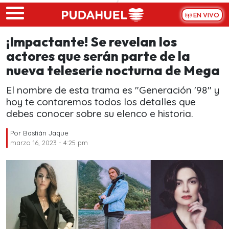
Skip to main content
EN VIVO
¡Impactante! Se revelan los
actores que serán parte de la
nueva teleserie nocturna de Mega
El nombre de esta trama es "Generación '98" y
hoy te contaremos todos los detalles que
debes conocer sobre su elenco e historia.
Por
Bastián Jaque
marzo 16, 2023 - 4:25 pm