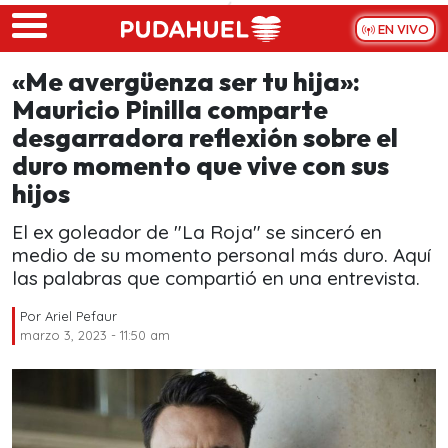
Skip to main content
EN VIVO
«Me avergüenza ser tu hija»:
Mauricio Pinilla comparte
desgarradora reflexión sobre el
duro momento que vive con sus
hijos
El ex goleador de "La Roja" se sinceró en
medio de su momento personal más duro. Aquí
las palabras que compartió en una entrevista.
Por
Ariel Pefaur
marzo 3, 2023 - 11:50 am