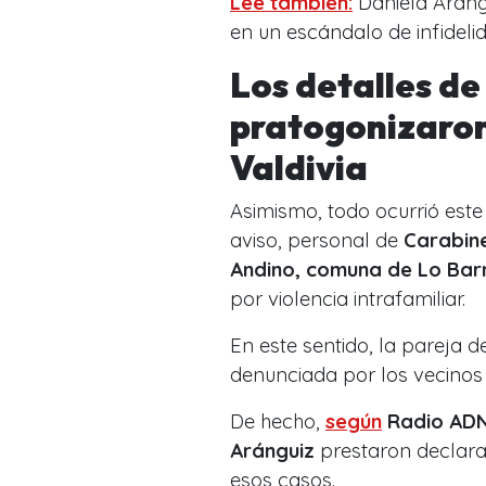
Lee también:
Daniela Aráng
en un escándalo de infideli
Los detalles de
pratogonizaron
Valdivia
Asimismo, todo ocurrió este
aviso, personal de
Carabine
Andino, comuna de Lo Ba
por violencia intrafamiliar.
En este sentido, la pareja d
denunciada por los vecinos 
De hecho,
según
Radio ADN
Aránguiz
prestaron declarac
esos casos.