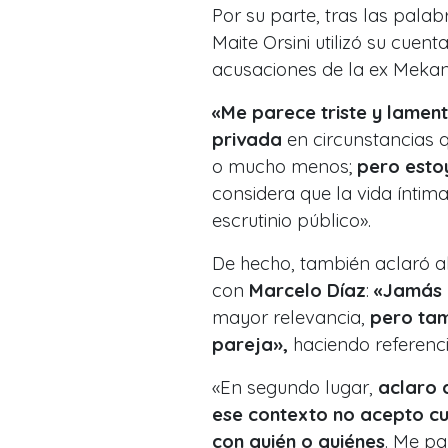
Por su parte, tras las pala
Maite Orsini utilizó su cue
acusaciones de la ex Mekan
«Me parece triste y lament
privada
en circunstancias q
o mucho menos;
pero estoy
considera que la vida íntim
escrutinio público».
De hecho, también aclaró al
con
Marcelo Díaz
:
«Jamás 
mayor relevancia,
pero tam
pareja»,
haciendo referenc
«En segundo lugar,
aclaro 
ese contexto no acepto cu
con quién o quiénes
. Me pa