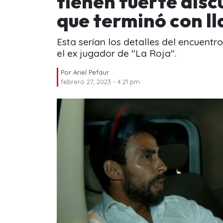
tienen fuerte discu
que terminó con l
Esta serían los detalles del encuentr
el ex jugador de "La Roja".
Por
Ariel Pefaur
febrero 27, 2023 - 4:21 pm