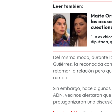
Leer también:
Maite Ors
las acus
cuestion
"La ex chic
diputada, q
Del mismo modo, durante la 
Gutiérrez, la reconocida co
retomar la relación pero qu
rumbo.
Sin embargo, hace algunas
ADN, vecinos alertaron que 
protagonizaron una discusió