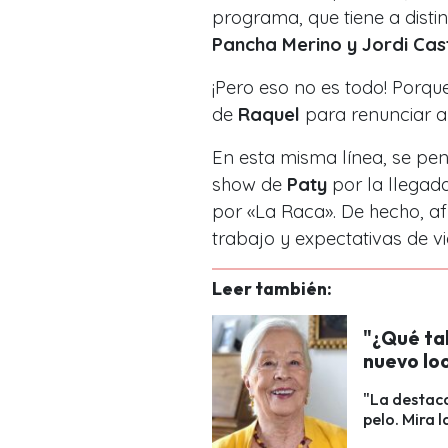
programa, que tiene a disti
Pancha Merino y Jordi Cast
¡Pero eso no es todo! Porque
de
Raquel
para renunciar a
En esta misma línea, se p
show de
Paty
por la llegad
por «La Raca».
De hecho, af
trabajo y expectativas de vi
Leer también:
"¿Qué ta
nuevo loo
"La destaca
pelo. Mira 