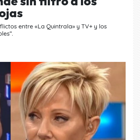
 sin filtro a los
ojas
flictos entre «La Quintrala» y TV+ y los
les”.