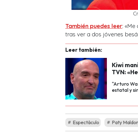
Cr
También puedes leer
: «Me
tras ver a dos jóvenes be
Leer también:
Kiwi man
TVN: «He
"Arturo Wal
estatal y s
Espectáculo
Paty Maldo