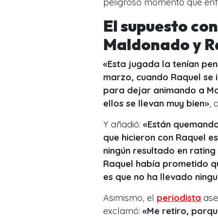
peligroso momento que enf
El supuesto con
Maldonado y R
«Esta jugada la tenían p
marzo, cuando Raquel se i
para dejar animando a Ma
ellos se llevan muy bien»
, 
Y añadió:
«Están quemando 
que hicieron con Raquel es
ningún resultado en ratin
Raquel había prometido qu
es que no ha llevado ning
Asimismo, el
periodista
ase
exclamó:
«Me retiro, porq